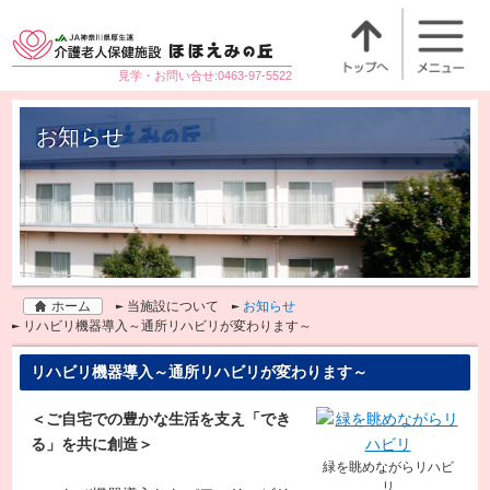
見学・お問い合せ:0463-97-5522
お知らせ
ホーム
当施設について
お知らせ
リハビリ機器導入～通所リハビリが変わります～
リハビリ機器導入～通所リハビリが変わります～
＜ご自宅での豊かな生活を支え「でき
る」を共に創造＞
緑を眺めながらリハビ
リ