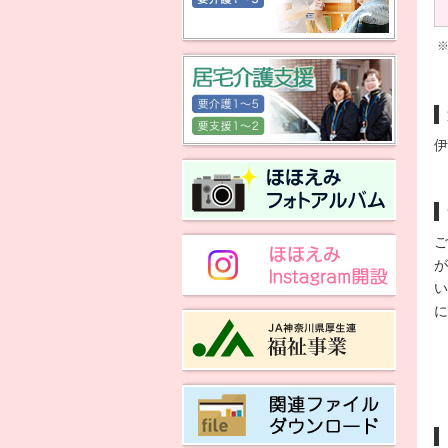
伊
ご
が
い
に