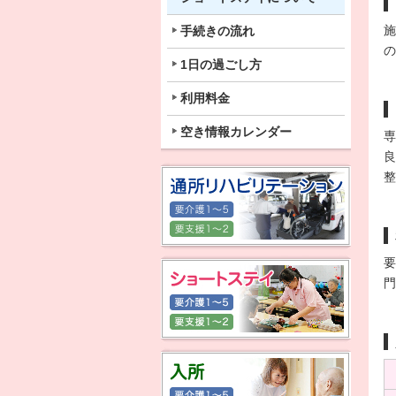
施
手続きの流れ
の
1日の過ごし方
利用料金
空き情報カレンダー
専
良
整
要
門