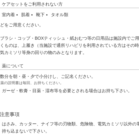
ケアセットをご利用されない方
室内着
肌着
靴下
タオル類
どをご用意ください。
ブラシ・コップ・BOXティッシュ・紙おむつ等の日用品は施設内でご
くものは、上履き（当施設で通所リハビリを利用されている方はその時
気カミソリ等身の回りの物のみとなります。
薬について
数分を朝・昼・夕で小分けし、ご記名ください。
※薬の説明書は毎回、お持ちください。
ガーゼ・軟膏・目薬・湿布等を必要とされる場合はお持ち下さい。
注意事項
はさみ、カッター、ナイフ等の刃物類、危険物、電気カミソリ以外の
持ち込まないで下さい。