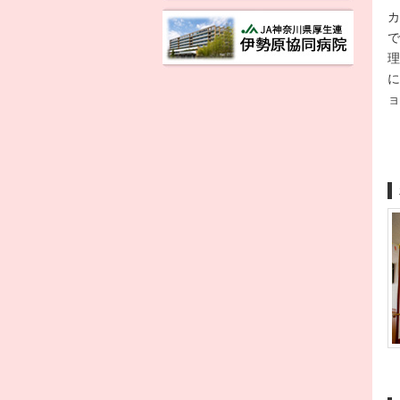
カ
で
理
に
ョ