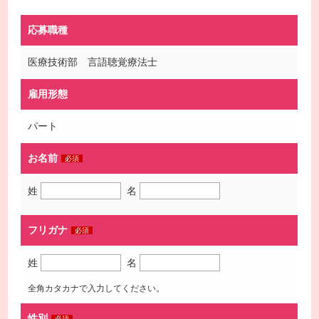
応募職種
医療技術部 言語聴覚療法士
雇用形態
パート
お名前
必須
姓
名
フリガナ
必須
姓
名
全角カタカナで入力してください。
性別
必須