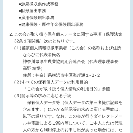
●源泉徴収票作成事務
●財形届出事務
●雇用保険届出事務
●健康保険・厚生年金保険届出事務
この会が取り扱う保有個人データに関する事項（保護法第
32条１項関係）次のとおりです。
(１)当該個人情報取扱事業者（この会）の名称および住所
ならびに代表者氏名
神奈川県厚生農業協同組合連合会（代表理事理事長
高野 靖悟）
住所：神奈川県横浜市中区海岸通１-２-２
(２)すべての保有個人データの利用目的
「この会が取り扱う個人情報の利用目的」参照
(３)開示等の求めに応じる手続
保有個人データ等（個人データの第三者提供記録を
含みます。）にかかる開示等の求めに応じる手続は、
以下の通りです。なお、この会が行うダイレクトメー
ルや電話によるご案内等について、ご本人または代理
人の方から利用停止のお申し出があった場合には、た