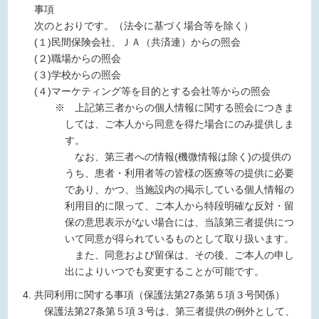
事項
次のとおりです。（法令に基づく場合等を除く）
(１)民間保険会社、ＪＡ（共済連）からの照会
(２)職場からの照会
(３)学校からの照会
(４)マーケティング等を目的とする会社等からの照会
※ 上記第三者からの個人情報に関する照会につきま
しては、ご本人から同意を得た場合にのみ提供しま
す。
なお、第三者への情報(機微情報は除く)の提供の
うち、患者・利用者等の皆様の医療等の提供に必要
であり、かつ、当施設内の掲示している個人情報の
利用目的に限って、ご本人から特段明確な反対・留
保の意思表示がない場合には、当該第三者提供につ
いて同意が得られているものとして取り扱います。
また、同意および留保は、その後、ご本人の申し
出によりいつでも変更することが可能です。
共同利用に関する事項（保護法第27条第５項３号関係）
保護法第27条第５項３号は、第三者提供の例外として、