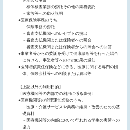
を求める場合
－検体検査業務の委託その他の業務委託
－家族等への病状説明
●医療保険事務のうち、
－保険事務の委託
－審査支払機関へのレセプトの提出
－審査支払機関または保険者への照会
－審査支払機関または保険者からの照会への回答
●事業者等からの委託を受けて健康診断等を行った場合
における、事業者等へのその結果の通知
●医師賠償責任保険などに係る、医療に関する専門の団
体、保険会社等への相談または届出等
【上記以外の利用目的】
〔医療機関等の内部での利用に係る事例〕
●医療機関等の管理運営業務のうち、
－医療・介護サービスや業務の維持・改善のための基
礎資料
－医療機関等の内部において行われる学生の実習への
協力