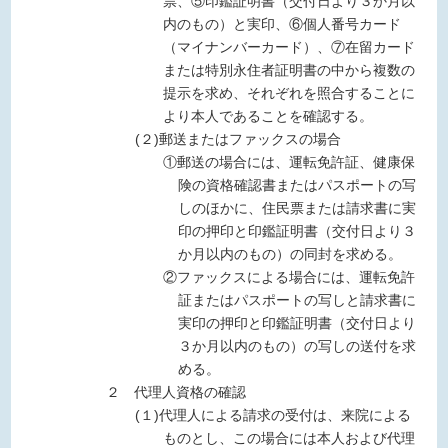
票、⑤印鑑証明書（交付日より３か月以
内のもの）と実印、⑥個人番号カード
（マイナンバーカード）、⑦在留カード
または特別永住者証明書の中から複数の
提示を求め、それぞれを照合することに
より本人であることを確認する。
(２)郵送またはファックスの場合
①郵送の場合には、運転免許証、健康保
険の資格確認書またはパスポートの写
しのほかに、住民票または請求書に実
印の押印と印鑑証明書（交付日より３
か月以内のもの）の同封を求める。
②ファックスによる場合には、運転免許
証またはパスポートの写しと請求書に
実印の押印と印鑑証明書（交付日より
３か月以内のもの）の写しの送付を求
める。
２ 代理人資格の確認
(１)代理人による請求の受付は、来院による
ものとし、この場合には本人および代理