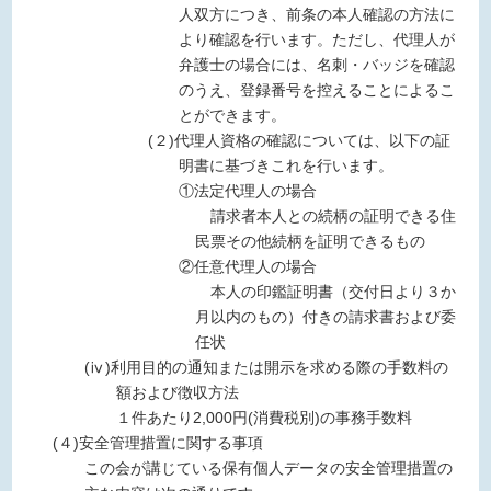
人双方につき、前条の本人確認の方法に
より確認を行います。ただし、代理人が
弁護士の場合には、名刺・バッジを確認
のうえ、登録番号を控えることによるこ
とができます。
(２)代理人資格の確認については、以下の証
明書に基づきこれを行います。
①法定代理人の場合
請求者本人との続柄の証明できる住
民票その他続柄を証明できるもの
②任意代理人の場合
本人の印鑑証明書（交付日より３か
月以内のもの）付きの請求書および委
任状
(ⅳ)利用目的の通知または開示を求める際の手数料の
額および徴収方法
１件あたり2,000円(消費税別)の事務手数料
(４)安全管理措置に関する事項
この会が講じている保有個人データの安全管理措置の