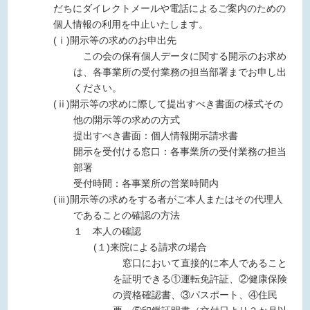
だちにダイレクトメールや電話によるご案内のための
個人情報の利用を中止いたします。
(ⅰ)開示等の求めのお申出先
この会の保有個人データに関する開示のお求め
は、各事業所の受付業務の担当部署までお申し出
ください。
(ⅱ)開示等の求めに際して提出すべき書面の様式その
他の開示等の求めの方式
提出すべき書面：個人情報開示請求書
開示を受付ける窓口：各事業所の受付業務の担当
部署
受付時間：各事業所の営業時間内
(ⅲ)開示等の求めをする者がご本人またはその代理人
であることの確認の方法
１ 本人の確認
(１)来院による請求の場合
窓口において直接的に本人であること
を証明できる①運転免許証、②健康保険
の資格確認書、③パスポート、④住民