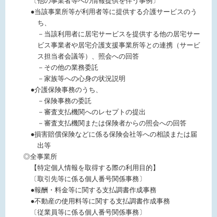
〔他の事業者等への情報提供を伴う事例〕
●当該事業所等が利用者等に提供する介護サービスのう
ち、
－当該利用者に居宅サービスを提供する他の居宅サー
ビス事業者や居宅介護支援事業所等との連携（サービ
ス担当者会議等）、照会への回答
－その他の業務委託
－家族等への心身の状況説明
●介護保険事務のうち、
－保険事務の委託
－審査支払機関へのレセプトの提出
－審査支払機関または保険者からの照会への回答
●損害賠償保険などに係る保険会社等への相談または届
出等
◎全事業所
【特定個人情報を取得する際の利用目的】
〔取引先等に係る個人番号関係事務〕
●報酬・料金等に関する支払調書作成事務
●不動産の使用料等に関する支払調書作成事務
〔従業員等に係る個人番号関係事務〕