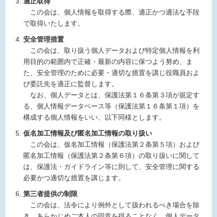
適正取得
この会は、個人情報を取得する際、適正かつ適法な手段
で取得いたします。
安全管理措置
この会は、取り扱う個人データおよび特定個人情報を利
用目的の範囲内で正確・最新の内容に保つよう努め、ま
た、安全管理のために必要・適切な措置を講じ役職員およ
び委託先を適正に監督します。
なお、個人データとは、保護法第１６条第３項が規定す
る、個人情報データベース等（保護法第１６条第１項）を
構成する個人情報をいい、以下同様とします。
仮名加工情報及び匿名加工情報の取り扱い
この会は、仮名加工情報（保護法第２条第５項）および
匿名加工情報（保護法第２条第６項）の取り扱いに関して
は、保護法・ガイドライン等に則して、安全管理に関する
必要かつ適切な措置を講じます。
第三者提供の制限
この会は、法令により例外として扱われるべき場合を除
き、あらかじめご本人の同意を得ることなく、個人データ